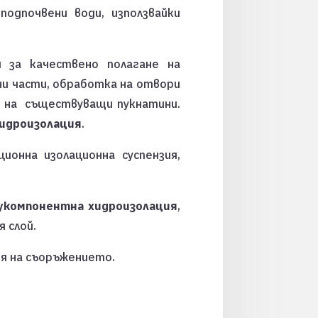
одпочвени води, използвайки
я за качествено полагане на
ани части, обработка на отвори
на съществуващи пукнатини.
идроизолация
.
ионна изолационна суспензия,
укомпонентна хидроизолация
,
 слой.
ия на съоръжението.