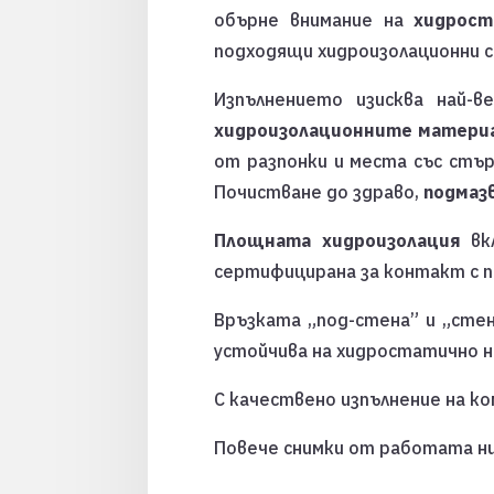
обърне внимание на
хидрост
подходящи хидроизолационни 
Изпълнението изисква най-в
хидроизолационните матери
от разпонки и места със стъ
Почистване до здраво,
подмаз
Площната хидроизолация
вкл
сертифицирана за контакт с п
Връзката „под-стена” и „сте
устойчива на хидростатично на
С качествено изпълнение на к
Повече снимки от работата ни