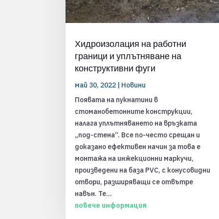
Хидроизолация на работни
граници и уплътняване на
конструктивни фуги
май 30, 2022
|
Новини
Появата на пукнатини в
стоманобетонните конструкции,
налага уплътняването на връзката
„под-стена“. Все по-често срещан и
доказано ефективен начин за това е
монтажа на инжекционни маркучи,
произведени на база PVC, с конусовидни
отвори, разширяващи се отвътре
навън. Те...
повече информация