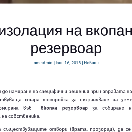
изолация на вкопан
резервоар
от
admin
|
юни 16, 2013
|
Новини
до намиране на специфични решения при направата н
твуваща стара постройка за съхраняване на земе
ормирана във
вкопан резервоар
за събиране на
 на собственика.
 съществуващите отвори (врата, прозорци), да се