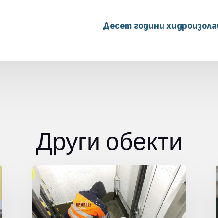
Десет години хидроизола
Други обекти