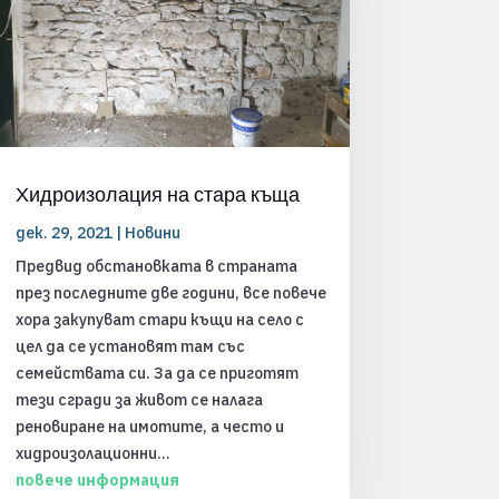
Хидроизолация на стара къща
дек. 29, 2021
|
Новини
Предвид обстановката в страната
през последните две години, все повече
хора закупуват стари къщи на село с
цел да се установят там със
семействата си. За да се приготят
тези сгради за живот се налага
реновиране на имотите, а често и
хидроизолационни...
повече информация