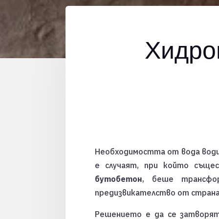
Хидро
Необходимостта от вода води 
е случаят, при който същес
бутобетон
, беше трансф
предизвикателство от страна
Решението е да се затворят