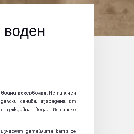
 воден
а
водни резервоари
. Нетипичен
делски сечива, изградена от
 дъждовна вода. Истинско
 изчислят детайлите като се