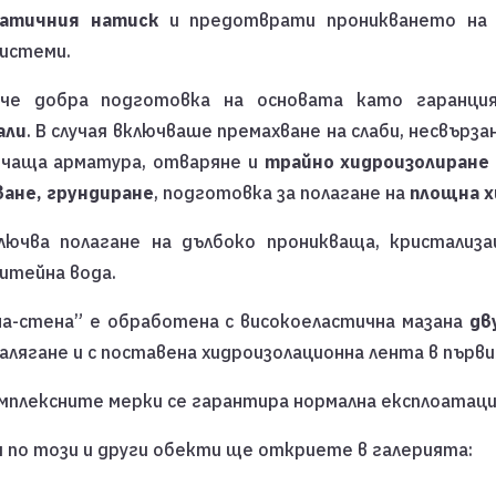
атичния натиск
и предотврати проникването на п
системи.
ече добра подготовка на основата като гаранци
али
. В случая включваше премахване на слаби, несвърз
рчаща арматура, отваряне и
трайно хидроизолиране
ване, грундиране
, подготовка за полагане на
площна х
ючва полагане на дълбоко проникваща, кристализац
итейна вода.
на-стена” е обработена с високоеластична мазана
дв
лягане и с поставена хидроизолационна лента в първия
омплексните мерки се гарантира нормална експлоатац
 по този и други обекти ще откриете в галерията: