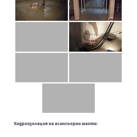
Хидроизолация на асансьорни шахти: