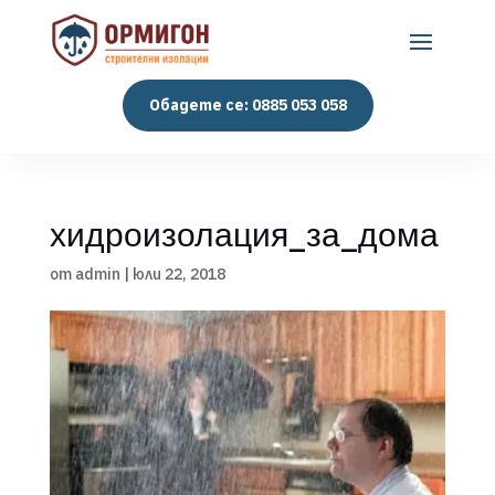
Обадете се: 0885 053 058
хидроизолация_за_дома
от
admin
|
юли 22, 2018