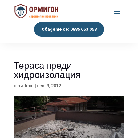
Обадете се: 0885 053 058
Тераса преди
хидроизолация
от
admin
|
сеп. 9, 2012