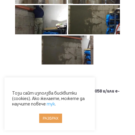
Свържете се с нас на тел.: 0885 053 058 и/или e-
Този сайт използва бисквитки
(cookies). Ако желаете, можете да
mail: office@ormigon.eu
научите повече
тук
.
РАЗБРАХ