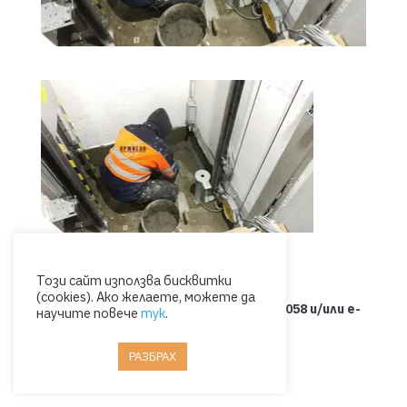
Този сайт използва бисквитки
(cookies). Ако желаете, можете да
Свържете се с нас на тел.: 0885 053 058 и/или e-
научите повече
тук
.
mail: office@ormigon.eu
РАЗБРАХ