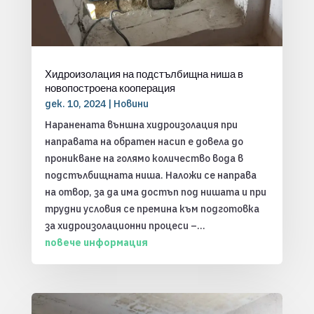
Хидроизолация на подстълбищна ниша в
новопостроена кооперация
дек. 10, 2024
|
Новини
Наранената външна хидроизолация при
направата на обратен насип е довела до
проникване на голямо количество вода в
подстълбищната ниша. Наложи се направа
на отвор, за да има достъп под нишата и при
трудни условия се премина към подготовка
за хидроизолационни процеси –...
повече информация