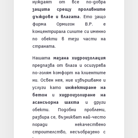
нуждаят от все по-добра
защита срещу проливните
дъждове и влагата
. Ето защо
фирма Ормигон В.Р. е
концентрирала силите си именно
по обекти в тези части на
страната.
Нашата
мазана хидроизолация
предпазва от влага и осигурява
по-голям комфорт на клиентите
ни. Освен нея, ние извършваме и
услуги като
инжектиране на
бетон
и
хидроизолиране на
асансьорна шахта
и други
обекти. Подобни проблеми,
разбира се, възникват най-често
поради некачествено
строителство, несъобразено с