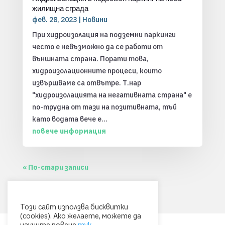
жилищна сграда
фев. 28, 2023
|
Новини
При хидроизолация на подземни паркинги
често е невъзможно да се работи от
външната страна. Порати това,
хидроизолационните процеси, които
извършваме са отвътре. Т.нар
"хидроизолацията на негативната страна" е
по-трудна от тази на позитивната, тъй
като водата вече е...
повече информация
« По-стари записи
Този сайт използва бисквитки
(cookies). Ако желаете, можете да
научите повече
тук
.