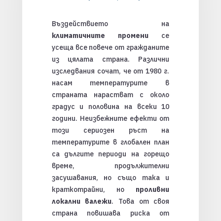
Въздействието на
климатичните промени
се
усеща все повече от гражданите
из цялата страна. Различни
изследвания сочат, че от 1980 г.
насам температурите в
страната нарастват с около
градус и половина на всеки 10
години. Неизбежните ефекти от
този сериозен ръст на
температурите в глобален план
са дългите периоди на горещо
време, продължителни
засушавания, но също така и
краткотрайни, но
проливни
локални валежи
. Това от своя
страна повишава риска от