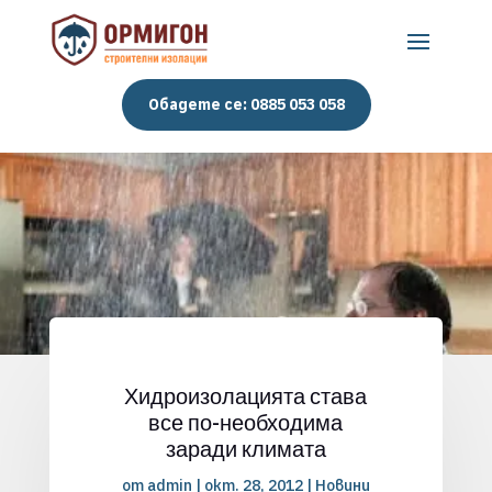
Обадете се: 0885 053 058
Хидроизолацията става
все по-необходима
заради климата
от
admin
|
окт. 28, 2012
|
Новини