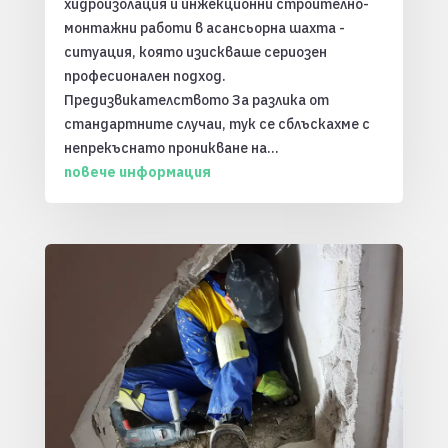
хидроизолация и инжекционни строително-
монтажни работи в асансьорна шахта -
ситуация, която изискваше сериозен
професионален подход.
Предизвикателството За разлика от
стандартните случаи, тук се сблъскахме с
непрекъснато проникване на...
повече информация