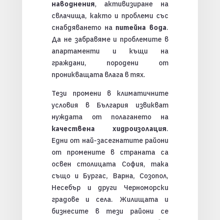
наводнения
, активизиране на
свлачища, както и проблеми със
снабдяването на
питейна вода
.
Да не забравяме и проблемите в
апартаменти и къщи на
граждани, породени от
проникващата влага в тях.
Тези промени в климатичните
условия в България извикват
нуждата от полагането на
качествена хидроизолация
.
Едни от най-засегнатите райони
от промените в страната са
освен столицата София, така
също и Бургас, Варна, Созопол,
Несебър и други Черноморски
градове и села. Жилищата и
бизнесите в тези райони се