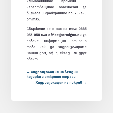
климатичните промени и
нарастващите опасности за
бизнеса и гражданите причинени
от тях.
Свържете се с нас на тел:
0885
053 058
или
office@ormigon.eu
за
повече информация относно
това как да хидроизолираме
Вашия дом, офис, склад или друг
обект.
←
Хидроизолация на входни
козирки и открити тераси
Хидроизолация на покрив
→