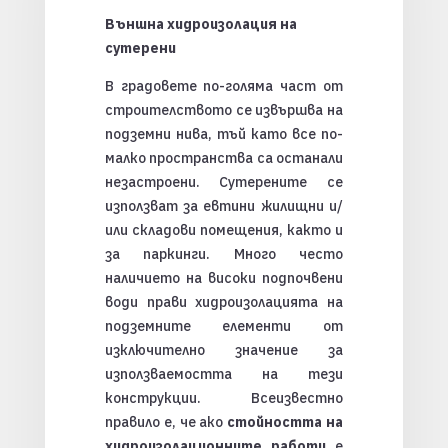
Външна хидроизолация на
сутерени
В градовете по-голяма част от
строителството се извършва на
подземни нива, тъй като все по-
малко пространства са останали
незастроени. Сутерените се
използват за евтини жилищни и/
или складови помещения, както и
за паркинги. Много често
наличието на високи подпочвени
води прави хидроизолацията на
подземните елементи от
изключително значение за
използваемостта на тези
конструкции. Всеизвестно
правило е, че ако
стойността на
хидроизолационните работи
е