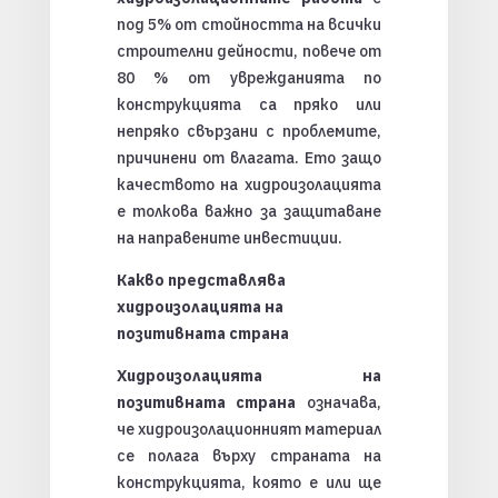
под 5% от стойността на всички
строителни дейности, повече от
80 % от уврежданията по
конструкцията са пряко или
непряко свързани с проблемите,
причинени от влагата. Ето защо
качеството на хидроизолацията
е толкова важно за защитаване
на направените инвестиции.
Какво представлява
хидроизолацията на
позитивната страна
Хидроизолацията на
позитивната страна
означава,
че хидроизолационният материал
се полага върху страната на
конструкцията, която е или ще