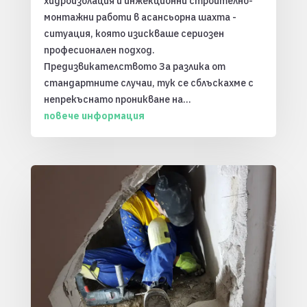
хидроизолация и инжекционни строително-
монтажни работи в асансьорна шахта -
ситуация, която изискваше сериозен
професионален подход.
Предизвикателството За разлика от
стандартните случаи, тук се сблъскахме с
непрекъснато проникване на...
повече информация