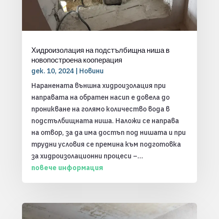
Хидроизолация на подстълбищна ниша в
новопостроена кооперация
дек. 10, 2024
|
Новини
Наранената външна хидроизолация при
направата на обратен насип е довела до
проникване на голямо количество вода в
подстълбищната ниша. Наложи се направа
на отвор, за да има достъп под нишата и при
трудни условия се премина към подготовка
за хидроизолационни процеси –...
повече информация