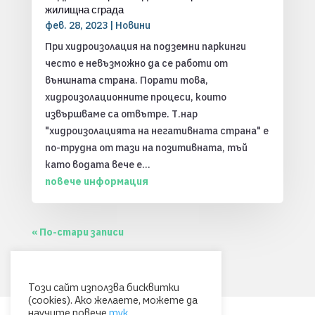
жилищна сграда
фев. 28, 2023
|
Новини
При хидроизолация на подземни паркинги
често е невъзможно да се работи от
външната страна. Порати това,
хидроизолационните процеси, които
извършваме са отвътре. Т.нар
"хидроизолацията на негативната страна" е
по-трудна от тази на позитивната, тъй
като водата вече е...
повече информация
« По-стари записи
Този сайт използва бисквитки
(cookies). Ако желаете, можете да
научите повече
тук
.