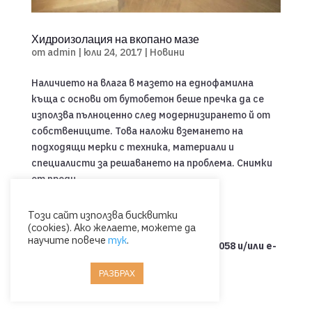
Хидроизолация на вкопано мазе
от
admin
|
юли 24, 2017
|
Новини
Наличието на влага в мазето на еднофамилна
къща с основи от бутобетон беше пречка да се
използва пълноценно след модернизирането й от
собствениците. Това наложи вземането на
подходящи мерки с техника, материали и
специалисти за решаването на проблема. Снимки
от преди...
Този сайт използва бисквитки
(cookies). Ако желаете, можете да
научите повече
тук
.
Свържете се с нас на тел.: 0885 053 058 и/или e-
mail: office@ormigon.eu
РАЗБРАХ