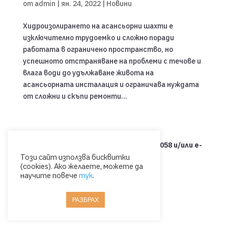
от
admin
|
ян. 24, 2022
|
Новини
Хидроизолирането на асансьорни шахти е
изключително трудоемко и сложно поради
работата в ограничено пространство, но
успешното отстраняване на проблеми с течове и
влага води до удължаване живота на
асансьорната инсталация и ограничава нуждата
от сложни и скъпи ремонти...
Свържете се с нас на тел.: 0885 053 058 и/или e-
Този сайт използва бисквитки
mail: office@ormigon.eu
(cookies). Ако желаете, можете да
научите повече
тук
.
РАЗБРАХ