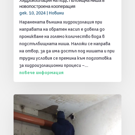
Хидроизолация на подстълбищна ниша в
новопостроена кооперация
дек. 10, 2024
|
Новини
Наранената външна хидроизолация при
направата на обратен насип е довела до
проникване на голямо количество вода в
подстълбищната ниша. Наложи се направа
на отвор, за да има достъп под нишата и при
трудни условия се премина към подготовка
за хидроизолационни процеси –...
повече информация