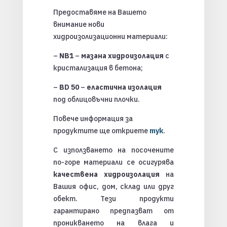
Предоставяме на Вашето
внимание нови
хидроизолизационни материали:
–
NB1
–
мазана хидроизолация
с
кристализация в бетона;
–
BD 50
–
еластична изолация
под облицовъчни плочки.
Повече информация за
продуктите ще откриете
тук
.
С използването на посочените
по-горе материали се осигурява
качествена хидроизолация
на
Вашия офис, дом, склад или друг
обект. Тези продукти
гарантирано предпазват от
проникването на влага и