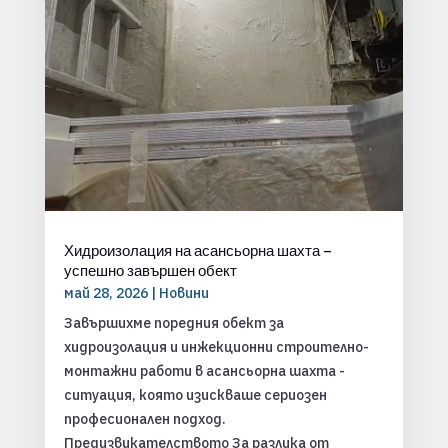
Хидроизолация на асансьорна шахта –
успешно завършен обект
май 28, 2026
|
Новини
Завършихме поредния обект за
хидроизолация и инжекционни строително-
монтажни работи в асансьорна шахта -
ситуация, която изискваше сериозен
професионален подход.
Предизвикателството За разлика от