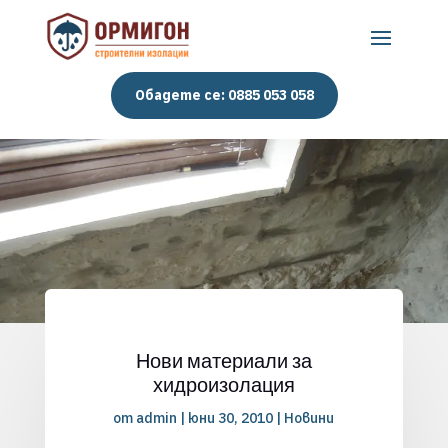
Обадете се: 0885 053 058
Нови материали за
хидроизолация
от
admin
|
юни 30, 2010
|
Новини